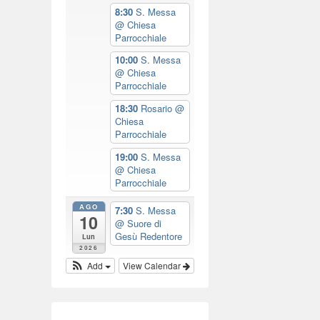
8:30
S. Messa
2
@ Chiesa
0
Parrocchiale
1
10:00
S. Messa
9
@ Chiesa
Parrocchiale
b
y
18:30
Rosario
@
Chiesa
w
Parrocchiale
e
19:00
S. Messa
b
@ Chiesa
m
Parrocchiale
a
AGO
7:30
S. Messa
s
10
@ Suore di
t
Gesù Redentore
Lun
e
2026
r
Add
View Calendar