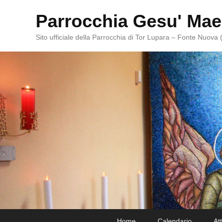
Parrocchia Gesu' Mae
Sito ufficiale della Parrocchia di Tor Lupara – Fonte Nuova
Primary
Skip
Skip
Home
Calendario
At