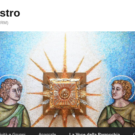
stro
 (RM)
tività e Gruppi
Anagrafe
La Voce della Parrocchia