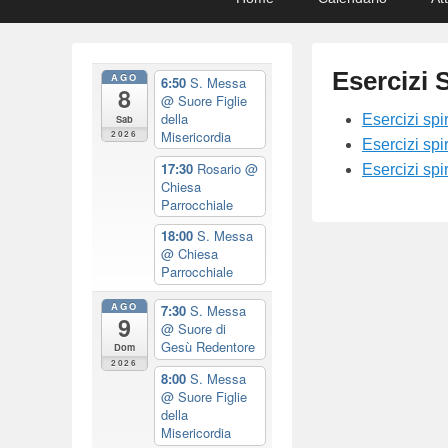
menu
to
to
primary
secondary
content
content
Esercizi S
AGO
6:50
S. Messa
8
@ Suore Figlie
della
P
Esercizi spi
Sab
Misericordia
2026
o
Esercizi spi
17:30
Rosario
@
s
Esercizi sp
Chiesa
t
Parrocchiale
e
18:00
S. Messa
d
@ Chiesa
o
Parrocchiale
n
AGO
7:30
S. Messa
1
9
@ Suore di
2
Gesù Redentore
Dom
2026
/
8:00
S. Messa
0
@ Suore Figlie
della
3
Misericordia
/