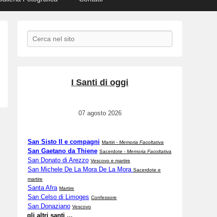
Search
I Santi di oggi
07 agosto 2026
San Sisto II e compagni
Martiri -
Memoria Facoltativa
San Gaetano da Thiene
Sacerdote -
Memoria Facoltativa
San Donato di Arezzo
Vescovo e martire
San Michele De La Mora De La Mora
Sacerdote e
martire
Santa Afra
Martire
San Celso di Limoges
Confessore
San Donaziano
Vescovo
gli altri santi ...