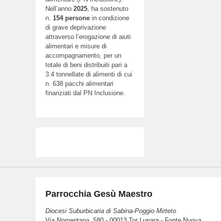
Nell’anno
2025
, ha sostenuto
n.
154
persone
in condizione
di grave deprivazione
attraverso l’erogazione di aiuti
alimentari e misure di
accompagnamento, per un
totale di beni distribuiti pari a
3.4 tonnellate di alimenti di cui
n. 638 pacchi alimentari
finanziati dal PN Inclusione.
Parrocchia Gesù Maestro
Diocesi Suburbicaria di Sabina-Poggio Mirteto
Via Nomentana, 580 - 00013 Tor Lupara - Fonte Nuova