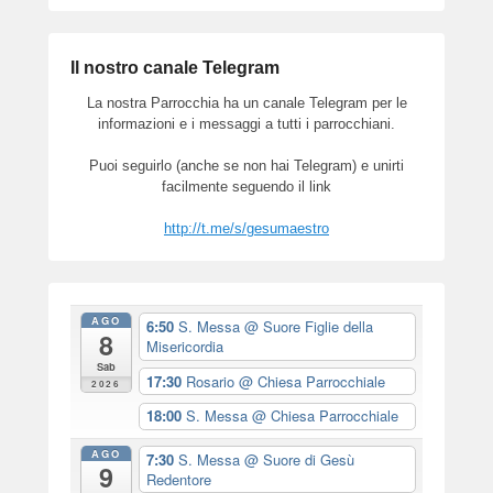
Il nostro canale Telegram
La nostra Parrocchia ha un canale Telegram per le
informazioni e i messaggi a tutti i parrocchiani.
Puoi seguirlo (anche se non hai Telegram) e unirti
facilmente seguendo il link
http://t.me/s/gesumaestro
AGO
6:50
S. Messa
@ Suore Figlie della
8
Misericordia
Sab
17:30
Rosario
@ Chiesa Parrocchiale
2026
18:00
S. Messa
@ Chiesa Parrocchiale
AGO
7:30
S. Messa
@ Suore di Gesù
9
Redentore