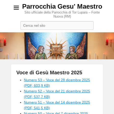
Parrocchia Gesu' Maestro
Sito ufficiale della Parrocchia di Tor Lupara – Fonte
Nuova (RM)
Search
Voce di Gesù Maestro 2025
P
Numero 53 – Voce del 28 dicembre 2025
o
(PDF, 603,9 KB)
s
Numero 52 – Voce del 21 dicembre 2025
t
(PDF, 537,7 KB)
e
Numero 51 – Voce del 14 dicembre 2025
d
(PDF, 541,5 KB)
o
Numero 50 – Voce del 7 dicembre 2025