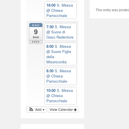
18:00
S. Messa
@ Chiesa
This entry was poste
Parrocchiale
AGO
7:30
S. Messa
9
@ Suore di
Gesù Redentore
Dom
2026
8:00
S. Messa
@ Suore Figlie
della
Misericordia
8:30
S. Messa
@ Chiesa
Parrocchiale
10:00
S. Messa
@ Chiesa
Parrocchiale
Add
View Calendar