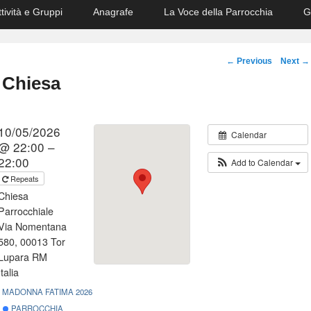
ttività e Gruppi
Anagrafe
La Voce della Parrocchia
G
Post
←
Previous
Next
→
navigation
 Chiesa
10/05/2026
Calendar
@ 22:00 –
22:00
Add to Calendar
Repeats
Chiesa
Parrocchiale
Via Nomentana
580, 00013 Tor
Lupara RM
Italia
MADONNA FATIMA 2026
PARROCCHIA