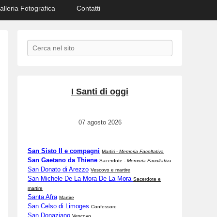
alleria Fotografica
Contatti
Search
I Santi di oggi
07 agosto 2026
San Sisto II e compagni
Martiri -
Memoria Facoltativa
San Gaetano da Thiene
Sacerdote -
Memoria Facoltativa
San Donato di Arezzo
Vescovo e martire
San Michele De La Mora De La Mora
Sacerdote e
martire
Santa Afra
Martire
San Celso di Limoges
Confessore
San Donaziano
Vescovo