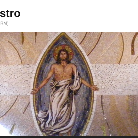
stro
 (RM)