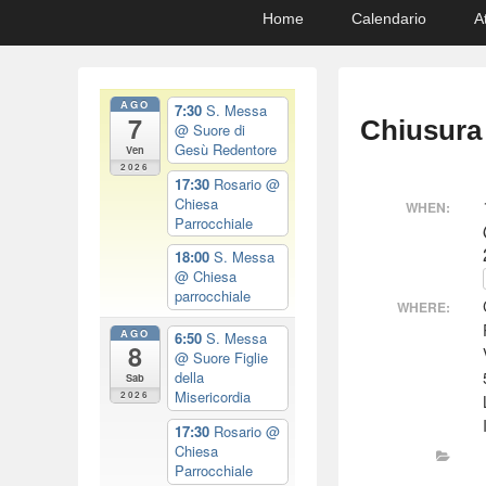
Primary
Skip
Skip
Home
Calendario
A
menu
to
to
primary
secondary
content
content
AGO
7:30
S. Messa
7
Chiusura
@ Suore di
Gesù Redentore
Ven
2026
17:30
Rosario
@
Chiesa
WHEN:
Parrocchiale
18:00
S. Messa
@ Chiesa
parrocchiale
WHERE:
AGO
6:50
S. Messa
8
@ Suore Figlie
della
Sab
Misericordia
2026
17:30
Rosario
@
Chiesa
Parrocchiale