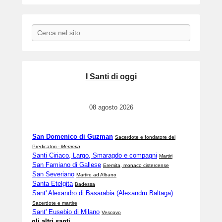
Search
I Santi di oggi
08 agosto 2026
San Domenico di Guzman
Sacerdote e fondatore dei
Predicatori -
Memoria
Santi Ciriaco, Largo, Smaragdo e compagni
Martiri
San Famiano di Gallese
Eremita, monaco cistercense
San Severiano
Martire ad Albano
Santa Etelgita
Badessa
Sant' Alexandro di Basarabia (Alexandru Baltaga)
Sacerdote e martire
Sant' Eusebio di Milano
Vescovo
gli altri santi ...