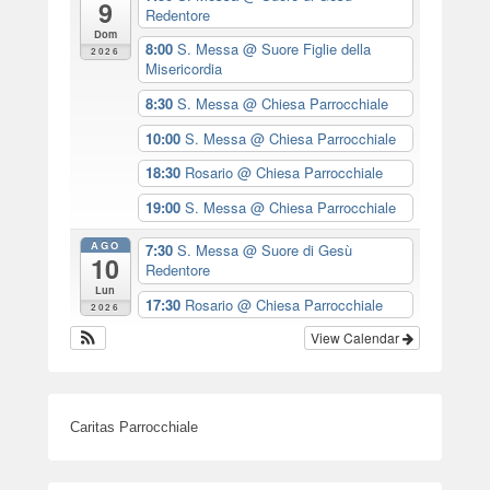
9
Redentore
Dom
8:00
S. Messa
@ Suore Figlie della
2026
Misericordia
8:30
S. Messa
@ Chiesa Parrocchiale
10:00
S. Messa
@ Chiesa Parrocchiale
18:30
Rosario
@ Chiesa Parrocchiale
19:00
S. Messa
@ Chiesa Parrocchiale
AGO
7:30
S. Messa
@ Suore di Gesù
10
Redentore
Lun
17:30
Rosario
@ Chiesa Parrocchiale
2026
View Calendar
Caritas Parrocchiale