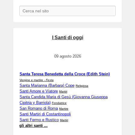
Search
I Santi di oggi
09 agosto 2026
Santa Teresa Benedetta della Croce (Edith Stein)
Vergine e martire -
Festa
Santa Marianna (Barbara) Cope
Religiosa
Santi Amore e Viatore
Martiri
Santa Candida Maria di Gesù (Giovanna Giuseppa
Cipitria y Barriola)
Fondatrice
San Romano di Roma
Martire
Santi Martiri di Costantinopoli
Santi Fermo e Rustico
Martiri
gli altri santi ...