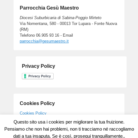
Parrocchia Gesù Maestro
Diocesi Suburbicaria di Sabina-Poggio Mirteto
Via Nomentana, 580 - 00013 Tor Lupara - Fonte Nuova
(RM)
Telefono 06.905 93 16 - Email
parrocchia@gesumaestro.it
Privacy Policy
Cookies Policy
Cookies Policy
Questo sito usa i cookies per migliorare la tua fruizione.
Pensiamo che non hai problemi, non ti tracciamo né raccogliamo
dati a tua insaputa. Se è così, prosegui tranquillamente..
Copyright © 2026
Parrocchia Gesu' Maestro
All Rights Reserved.