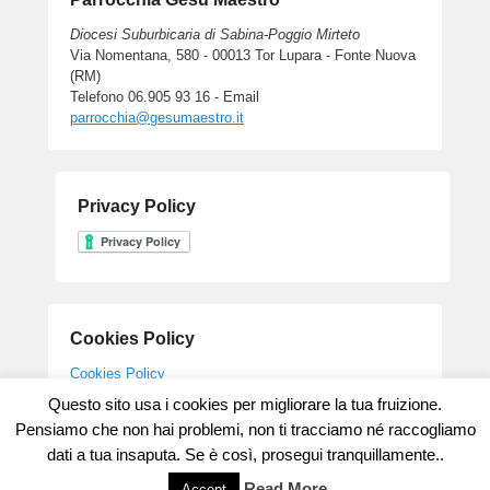
Diocesi Suburbicaria di Sabina-Poggio Mirteto
Via Nomentana, 580 - 00013 Tor Lupara - Fonte Nuova
(RM)
Telefono 06.905 93 16 - Email
parrocchia@gesumaestro.it
Privacy Policy
Cookies Policy
Cookies Policy
Questo sito usa i cookies per migliorare la tua fruizione.
Pensiamo che non hai problemi, non ti tracciamo né raccogliamo
dati a tua insaputa. Se è così, prosegui tranquillamente..
Copyright © 2026
Parrocchia Gesu' Maestro
All Rights Reserved.
Theme: Catch Flames by
Catch Themes
Read More
Accept