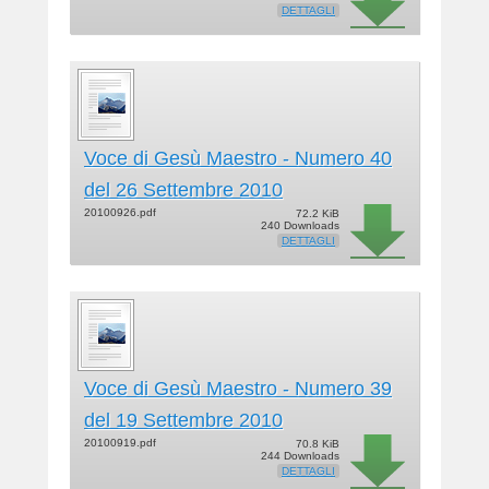
DETTAGLI
e
r
Voce di Gesù Maestro - Numero 40
del 26 Settembre 2010
20100926.pdf
72.2 KiB
240 Downloads
DETTAGLI
Voce di Gesù Maestro - Numero 39
del 19 Settembre 2010
20100919.pdf
70.8 KiB
244 Downloads
DETTAGLI