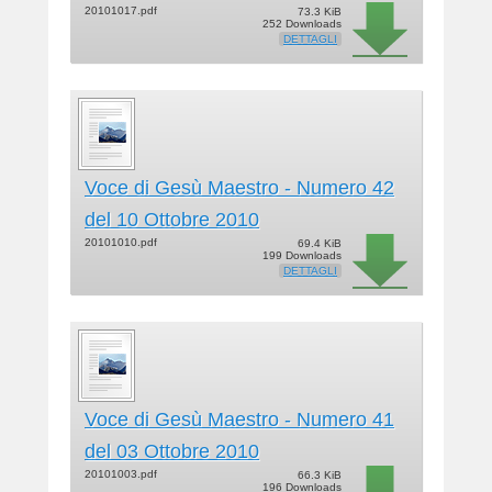
o
20101017.pdf
73.3 KiB
252 Downloads
n
DETTAGLI
0
3
/
0
3
/
Voce di Gesù Maestro - Numero 42
2
del 10 Ottobre 2010
0
20101010.pdf
1
69.4 KiB
199 Downloads
5
DETTAGLI
b
y
w
e
b
m
Voce di Gesù Maestro - Numero 41
a
del 03 Ottobre 2010
s
20101003.pdf
66.3 KiB
t
196 Downloads