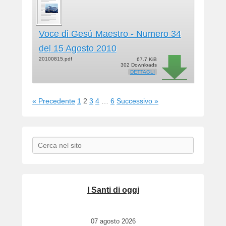
Voce di Gesù Maestro - Numero 34
del 15 Agosto 2010
20100815.pdf
67.7 KiB
302 Downloads
DETTAGLI
« Precedente
1
2
3
4
…
6
Successivo »
Search
I Santi di oggi
07 agosto 2026