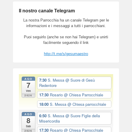
Il nostro canale Telegram
La nostra Parrocchia ha un canale Telegram per le
informazioni e i messaggi a tutti i parrocchiani.
Puoi seguirlo (anche se non hai Telegram) e unirti
facilmente seguendo il link
http://t.me/s/gesumaestro
AGO
7:30
S. Messa
@ Suore di Gesù
7
Redentore
Ven
17:30
Rosario
@ Chiesa Parrocchiale
2026
18:00
S. Messa
@ Chiesa parrocchiale
AGO
6:50
S. Messa
@ Suore Figlie della
8
Misericordia
Sab
17:30
Rosario
@ Chiesa Parrocchiale
2026