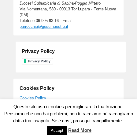
Diocesi Suburbicaria di Sabina-Poggio Mirteto
Via Nomentana, 580 - 00013 Tor Lupara - Fonte Nuova
(RM)
Telefono 06.905 93 16 - Email
parrocchia@gesumaestro.it
Privacy Policy
Cookies Policy
Cookies Policy
Questo sito usa i cookies per migliorare la tua fruizione.
Pensiamo che non hai problemi, non ti tracciamo né raccogliamo
dati a tua insaputa. Se è così, prosegui tranquillamente..
Copyright © 2026
Parrocchia Gesu' Maestro
All Rights Reserved.
Theme: Catch Flames by
Catch Themes
Read More
Accept