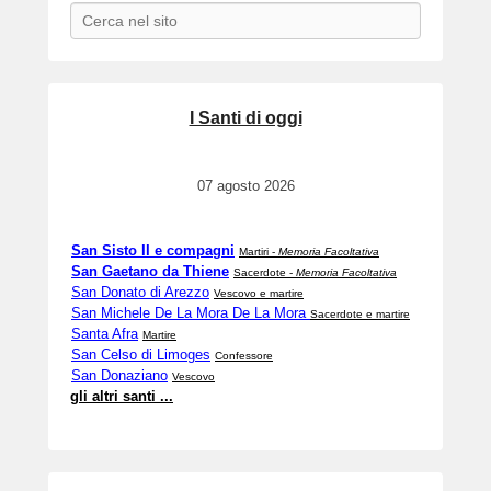
o
Search
n
3
0
/
I Santi di oggi
1
1
/
07 agosto 2026
2
0
1
San Sisto II e compagni
Martiri -
Memoria Facoltativa
9
San Gaetano da Thiene
Sacerdote -
Memoria Facoltativa
San Donato di Arezzo
b
Vescovo e martire
San Michele De La Mora De La Mora
Sacerdote e martire
y
Santa Afra
Martire
w
San Celso di Limoges
Confessore
e
San Donaziano
Vescovo
b
gli altri santi ...
m
a
s
t