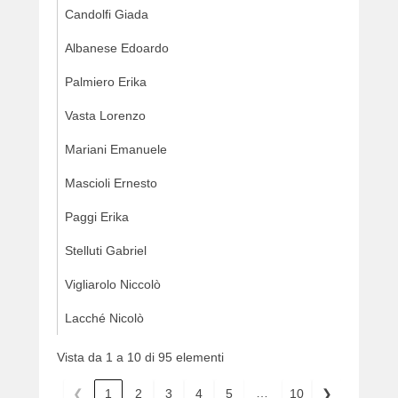
o
Candolfi Giada
n
1
Albanese Edoardo
0
/
Palmiero Erika
0
Vasta Lorenzo
3
/
Mariani Emanuele
2
0
Mascioli Ernesto
1
Paggi Erika
5
b
Stelluti Gabriel
y
w
Vigliarolo Niccolò
e
b
Lacché Nicolò
m
a
Vista da 1 a 10 di 95 elementi
s
…
❮
1
2
3
4
5
10
❯
t