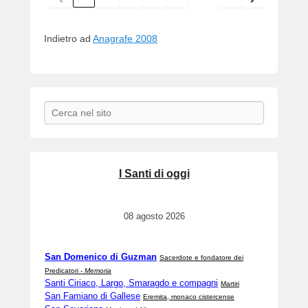
e
r
Indietro ad
Anagrafe 2008
Search
I Santi di oggi
08 agosto 2026
San Domenico di Guzman
Sacerdote e fondatore dei
Predicatori -
Memoria
Santi Ciriaco, Largo, Smaragdo e compagni
Martiri
San Famiano di Gallese
Eremita, monaco cistercense