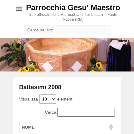
Parrocchia Gesu' Maestro
Sito ufficiale della Parrocchia di Tor Lupara – Fonte
Nuova (RM)
Search
Battesimi 2008
P
Visualizza
elementi
o
s
Cerca:
t
e
NOME
d