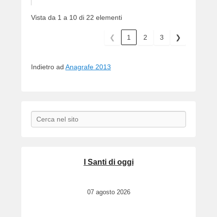
e
r
Vista da 1 a 10 di 22 elementi
❮
1
2
3
❯
Indietro ad
Anagrafe 2013
Search
I Santi di oggi
07 agosto 2026