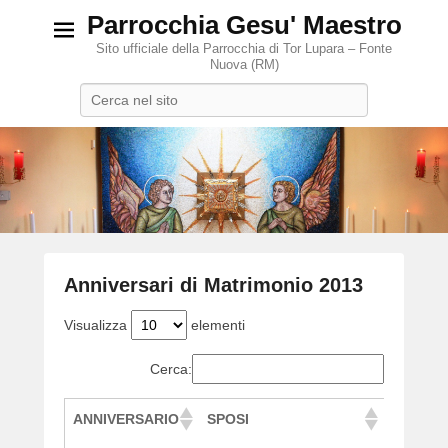
Parrocchia Gesu' Maestro
Sito ufficiale della Parrocchia di Tor Lupara – Fonte
Nuova (RM)
Search
Anniversari di Matrimonio 2013
P
Visualizza
elementi
o
s
Cerca:
t
e
ANNIVERSARIO
SPOSI
d
o