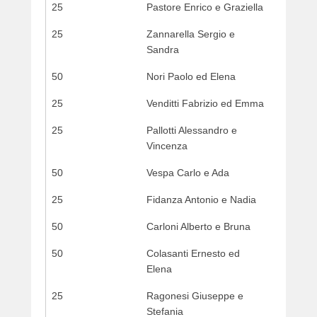
25
Pastore Enrico e Graziella
n
1
25
Zannarella Sergio e
1
Sandra
/
0
50
Nori Paolo ed Elena
3
25
Venditti Fabrizio ed Emma
/
2
25
Pallotti Alessandro e
0
Vincenza
1
5
50
Vespa Carlo e Ada
b
25
Fidanza Antonio e Nadia
y
w
50
Carloni Alberto e Bruna
e
b
50
Colasanti Ernesto ed
m
Elena
a
s
25
Ragonesi Giuseppe e
t
Stefania