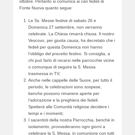
o
ottobre. Pertanto si comunica ai cari fedeli di
n
Fonte Nuova quanto segue:
2
Le Ss. Messe festive di sabato 26 e
6
Domenica 27 settembre, non verranno
/
celebrate. La Chiesa rimarrà chiusa. Il nostro
0
Vescovo, per giusta causa, ha decretato che i
9
fedeli per questa Domenica non hanno
/
l’obbligo del precetto festivo. Si consiglia, a
2
chi può farlo di recarsi nelle parrocchie vicine
0
o comunque di seguire la S. Messa
2
trasmessa in TV;
0
Anche nelle cappelle delle Suore, per tutto il
b
periodo, le celebrazioni sono sospese,
y
benche possono rimanere aperte per
w
l’adorazione e la preghiera dei fedeli.
e
Spetterà alle Comunità religiose decidere i
b
tempi e i momenti;
m
I sacerdoti della nostra Parrocchia, benchè in
a
isolamento, provvederanno ogni giorni a
s
celebrare la S. Messa, in comunione con tutti
t