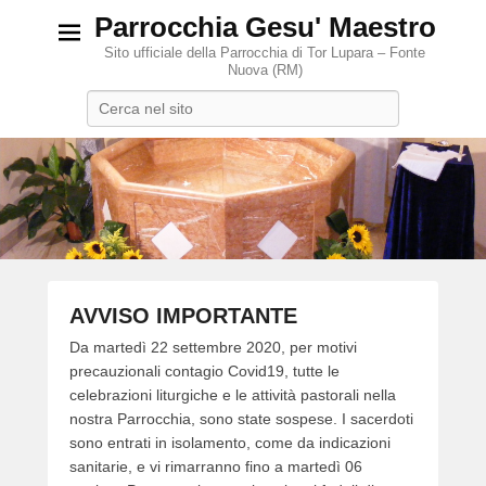
Parrocchia Gesu' Maestro
Sito ufficiale della Parrocchia di Tor Lupara – Fonte
Nuova (RM)
Search
AVVISO IMPORTANTE
P
Da martedì 22 settembre 2020, per motivi
o
precauzionali contagio Covid19, tutte le
s
celebrazioni liturgiche e le attività pastorali nella
t
nostra Parrocchia, sono state sospese. I sacerdoti
e
sono entrati in isolamento, come da indicazioni
d
sanitarie, e vi rimarranno fino a martedì 06