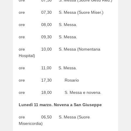
ore 07,30 S. Messa (Suore Gesù Red.)
o
n
ore 07,30 S. Messa (Suore Miser.)
1
0
ore 08,00 S. Messa.
/
0
ore 09,30 S. Messa.
3
/
ore 10,00 S. Messa (Nomentana
2
Hospital)
0
2
ore 11,00 S. Messa.
4
b
ore 17,30 Rosario
y
w
ore 18,00 S. Messa e novena.
e
b
Lunedì 11 marzo. Novena a San Giuseppe
m
a
ore 06,50 S. Messa (Suore
s
Misericordia)
t