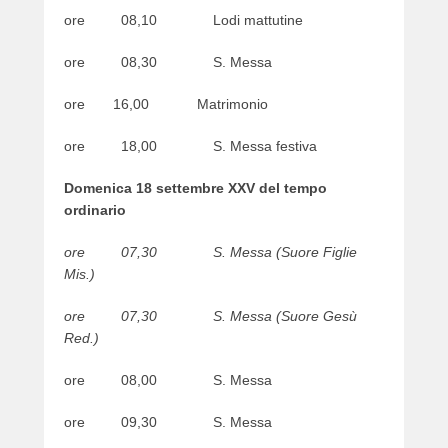
o
ore 08,10 Lodi mattutine
n
1
ore 08,30 S. Messa
7
/
ore 16,00 Matrimonio
0
9
ore 18,00 S. Messa festiva
/
2
Domenica 18 settembre XXV del tempo
0
ordinario
2
2
ore 07,30 S. Messa (Suore Figlie
b
Mis.)
y
w
ore 07,30 S. Messa (Suore Gesù
e
Red.)
b
m
ore 08,00 S. Messa
a
s
ore 09,30 S. Messa
t