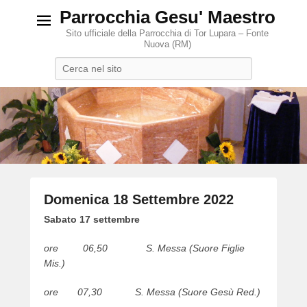
Parrocchia Gesu' Maestro
Sito ufficiale della Parrocchia di Tor Lupara – Fonte
Nuova (RM)
Search
Domenica 18 Settembre 2022
P
Sabato 17 settembre
o
ore 06,50 S. Messa (Suore Figlie
s
Mis.)
t
e
ore 07,30 S. Messa (Suore Gesù Red.)
d