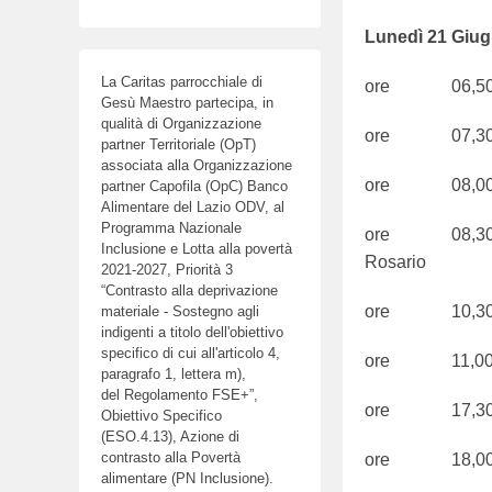
Lunedì 21 Giu
La Caritas parrocchiale di
ore 06,50 S
Gesù Maestro partecipa, in
qualità di Organizzazione
ore 07,30 S
partner Territoriale (OpT)
associata alla Organizzazione
ore 08,00 
partner Capofila (OpC) Banco
Alimentare del Lazio ODV, al
Programma Nazionale
ore 08,30 S.
Inclusione e Lotta alla povertà
Rosario
2021-2027, Priorità 3
“Contrasto alla deprivazione
ore 10,30 Be
materiale - Sostegno agli
indigenti a titolo dell'obiettivo
specifico di cui all'articolo 4,
ore 11,00 S.
paragrafo 1, lettera m),
del Regolamento FSE+”,
ore 17,3
Obiettivo Specifico
(ESO.4.13), Azione di
contrasto alla Povertà
ore 18,0
alimentare (PN Inclusione).