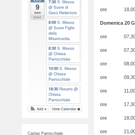
AGO
7:30
S. Messa
9
2
@ Suore di
ore 18,00 
Gesù Redentore
Dom
0
2026
2
8:00
S. Messa
Domenica 20 Gi
@ Suore Figlie
1
della
b
ore 07,30 S
Misericordia
y
8:30
S. Messa
ore 07,30 S
w
@ Chiesa
Parrocchiale
e
ore 08,0
b
10:00
S. Messa
@ Chiesa
m
ore 09,3
Parrocchiale
a
18:30
Rosario
@
s
ore 11,0
Chiesa
t
Parrocchiale
e
ore 17,3
Add
View Calendar
r
ore 18,0
ore 21,0
Caritas Parrocchiale