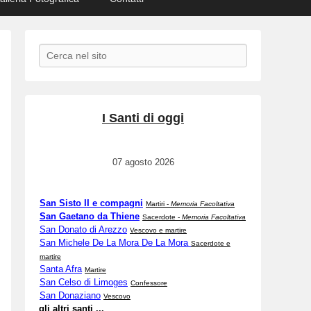
Search
I Santi di oggi
07 agosto 2026
San Sisto II e compagni
Martiri -
Memoria Facoltativa
San Gaetano da Thiene
Sacerdote -
Memoria Facoltativa
San Donato di Arezzo
Vescovo e martire
San Michele De La Mora De La Mora
Sacerdote e
martire
Santa Afra
Martire
San Celso di Limoges
Confessore
San Donaziano
Vescovo
gli altri santi ...