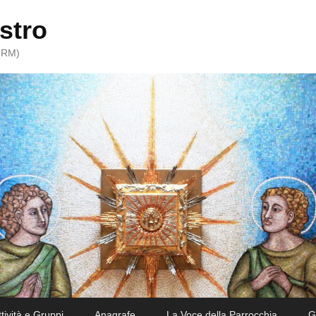
stro
 (RM)
ttività e Gruppi
Anagrafe
La Voce della Parrocchia
G