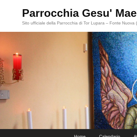
Parrocchia Gesu' Mae
Sito ufficiale della Parrocchia di Tor Lupara – Fonte Nuova
Primary
Skip
Skip
Home
Calendario
A