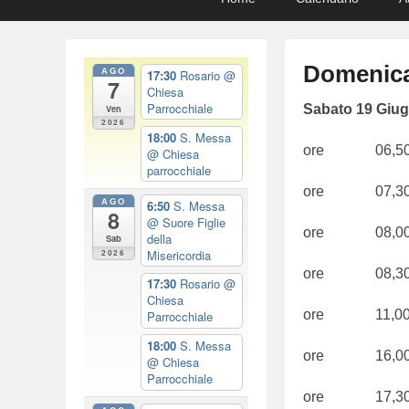
menu
to
to
primary
secondary
content
content
Domenica
AGO
17:30
Rosario
@
7
Chiesa
Parrocchiale
P
Sabato 19 Giu
Ven
2026
o
18:00
S. Messa
ore 06,50 S
@ Chiesa
s
parrocchiale
t
ore 07,30 S
e
AGO
6:50
S. Messa
8
@ Suore Figlie
d
ore 08,00 
della
Sab
o
Misericordia
2026
n
ore 08,30 S
17:30
Rosario
@
1
Chiesa
9
ore 11,00 Ma
Parrocchiale
/
18:00
S. Messa
ore 16,00 
0
@ Chiesa
Parrocchiale
6
ore 17,30 
/