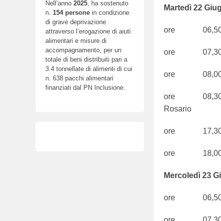
Nell’anno
2025
, ha sostenuto
Martedì 22 Giu
n.
154
persone
in condizione
di grave deprivazione
ore 06,50 S
attraverso l’erogazione di aiuti
alimentari e misure di
accompagnamento, per un
ore 07,30 S
totale di beni distribuiti pari a
3.4 tonnellate di alimenti di cui
ore 08,00 
n. 638 pacchi alimentari
finanziati dal PN Inclusione.
ore 08,30 S.
Rosario
ore 17,3
ore 18,0
Mercoledì 23 G
ore 06,50 S
ore 07,30 S