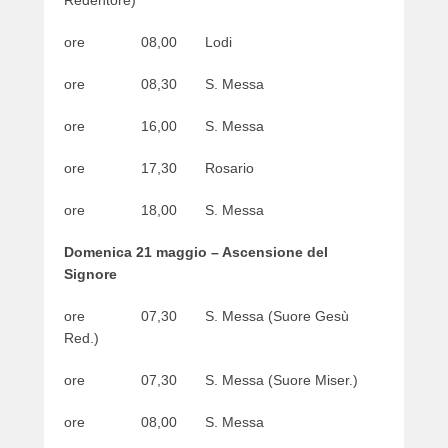
Redentore)
o
n
ore 08,00 Lodi
2
0
ore 08,30 S. Messa
/
0
ore 16,00 S. Messa
5
/
ore 17,30 Rosario
2
0
ore 18,00 S. Messa
2
3
Domenica 21 maggio – Ascensione del
b
Signore
y
w
ore 07,30 S. Messa (Suore Gesù
e
Red.)
b
m
ore 07,30 S. Messa (Suore Miser.)
a
s
ore 08,00 S. Messa
t