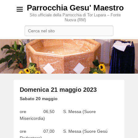
Parrocchia Gesu' Maestro
Sito ufficiale della Parrocchia di Tor Lupara – Fonte
Nuova (RM)
Search
Domenica 21 maggio 2023
P
Sabato 20 maggio
o
ore 06,50 S. Messa (Suore
s
Misericordia)
t
e
ore 07,00 S. Messa (Suore Gesù
d