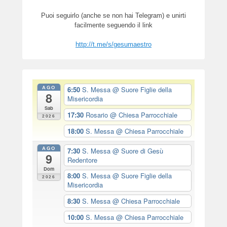
Puoi seguirlo (anche se non hai Telegram) e unirti
facilmente seguendo il link
http://t.me/s/gesumaestro
AGO
6:50
S. Messa
@ Suore Figlie della
8
Misericordia
Sab
17:30
Rosario
@ Chiesa Parrocchiale
2026
18:00
S. Messa
@ Chiesa Parrocchiale
AGO
7:30
S. Messa
@ Suore di Gesù
9
Redentore
Dom
8:00
S. Messa
@ Suore Figlie della
2026
Misericordia
8:30
S. Messa
@ Chiesa Parrocchiale
10:00
S. Messa
@ Chiesa Parrocchiale