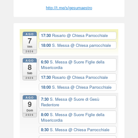
http://t.me/s/gesumaestro
AGO
17:30
Rosario
@ Chiesa Parrocchiale
7
18:00
S. Messa
@ Chiesa parrocchiale
Ven
2026
AGO
6:50
S. Messa
@ Suore Figlie della
8
Misericordia
Sab
17:30
Rosario
@ Chiesa Parrocchiale
2026
18:00
S. Messa
@ Chiesa Parrocchiale
AGO
7:30
S. Messa
@ Suore di Gesù
9
Redentore
Dom
8:00
S. Messa
@ Suore Figlie della
2026
Misericordia
8:30
S. Messa
@ Chiesa Parrocchiale