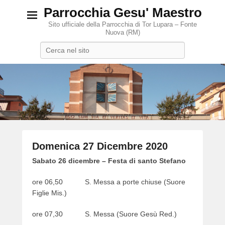
Parrocchia Gesu' Maestro
Sito ufficiale della Parrocchia di Tor Lupara – Fonte
Nuova (RM)
Search
Domenica 27 Dicembre 2020
P
Sabato 26 dicembre – Festa di santo Stefano
o
ore 06,50 S. Messa a porte chiuse (Suore
s
Figlie Mis.)
t
e
ore 07,30 S. Messa (Suore Gesù Red.)
d