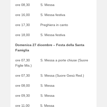
o
ore 08,30 S. Messa
n
2
ore 16,00 S. Messa festiva
6
/
ore 17,30 Preghiera in canto
1
2
ore 18,00 S. Messa festiva
/
2
Domenica 27 dicembre – Festa della Santa
0
Famiglia
2
0
ore 07,30 S. Messa a porte chiuse (Suore
b
Figlie Mis.)
y
w
ore 07,30 S. Messa (Suore Gesù Red.)
e
b
ore 08,00 S. Messa
m
a
ore 09,30 S. Messa
s
ore 11,00 S. Messa
t