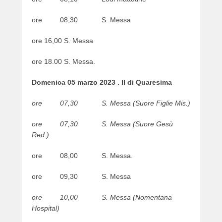
o
n
ore 08,30 S. Messa
0
4
ore 16,00 S. Messa
/
0
ore 18.00 S. Messa.
3
/
Domenica 05 marzo 2023 . II di Quaresima
2
0
ore 07,30 S. Messa (Suore Figlie Mis.)
2
3
ore 07,30 S. Messa (Suore Gesù
b
Red.)
y
w
ore 08,00 S. Messa.
e
b
ore 09,30 S. Messa
m
ore 10,00 S. Messa (Nomentana
a
Hospital)
s
t