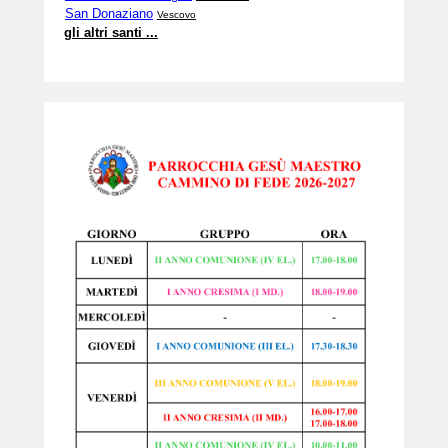
San Donaziano
Vescovo
gli altri santi ...