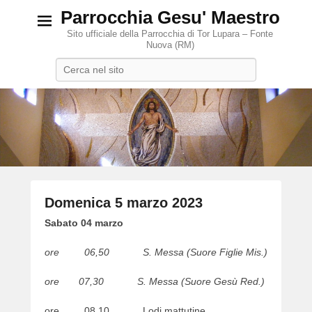
Parrocchia Gesu' Maestro
Sito ufficiale della Parrocchia di Tor Lupara – Fonte
Nuova (RM)
Search
Domenica 5 marzo 2023
P
Sabato 04 marzo
o
ore 06,50 S. Messa (Suore Figlie Mis.)
s
t
ore 07,30 S. Messa (Suore Gesù Red.)
e
d
ore 08,10 Lodi mattutine