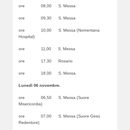
o
ore 08,00 S. Messa
n
0
ore 09,30 S. Messa
5
/
ore 10,00 S. Messa (Nomentana
1
Hospital)
1
/
ore 11,00 S. Messa
2
0
ore 17,30 Rosario
2
3
ore 18,00 S. Messa.
b
y
Lunedì 06 novembre.
w
e
ore 06,50 S. Messa (Suore
b
Misericordia)
m
a
ore 07,00 S. Messa (Suore Gesù
s
Redentore)
t