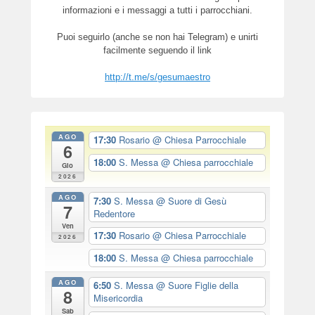
informazioni e i messaggi a tutti i parrocchiani.
Puoi seguirlo (anche se non hai Telegram) e unirti
facilmente seguendo il link
http://t.me/s/gesumaestro
AGO
17:30
Rosario
@ Chiesa Parrocchiale
6
18:00
S. Messa
@ Chiesa parrocchiale
Gio
2026
AGO
7:30
S. Messa
@ Suore di Gesù
7
Redentore
Ven
17:30
Rosario
@ Chiesa Parrocchiale
2026
18:00
S. Messa
@ Chiesa parrocchiale
AGO
6:50
S. Messa
@ Suore Figlie della
8
Misericordia
Sab