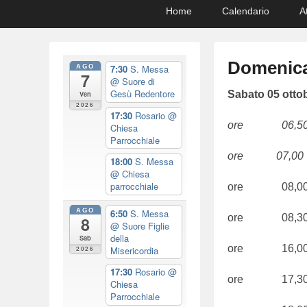
Primary
Skip
Skip
Home
Calendario
A
menu
to
to
primary
secondary
content
content
Domenica
AGO
7:30
S. Messa
7
@ Suore di
Gesù Redentore
P
Sabato 05 ottob
Ven
2026
o
17:30
Rosario
@
ore 06,50 S.
Chiesa
s
Parrocchiale
t
ore 07,00 S.
18:00
S. Messa
e
@ Chiesa
d
parrocchiale
ore 08,00
o
AGO
6:50
S. Messa
n
ore 08,30
8
@ Suore Figlie
0
della
Sab
5
ore 16,00
Misericordia
2026
/
17:30
Rosario
@
ore 17,30 P
1
Chiesa
Parrocchiale
0