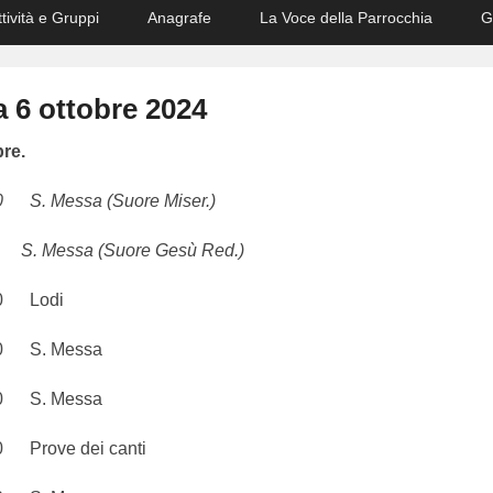
ttività e Gruppi
Anagrafe
La Voce della Parrocchia
G
 6 ottobre 2024
re.
 Messa (Suore Miser.)
 Messa (Suore Gesù Red.)
 Lodi
 S. Messa
 S. Messa
rove dei canti