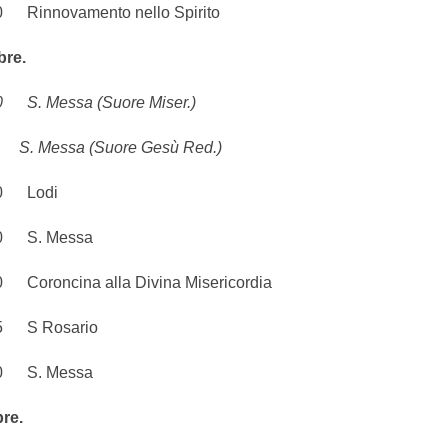
nnovamento nello Spirito
bre.
 Messa (Suore Miser.)
 Messa (Suore Gesù Red.)
 Lodi
 S. Messa
oncina alla Divina Misericordia
S Rosario
 S. Messa
re.