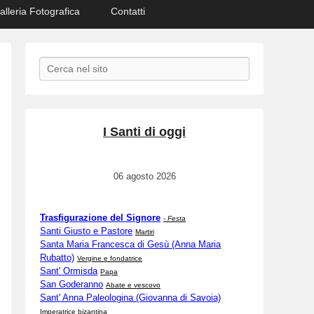
alleria Fotografica
Contatti
Search
I Santi di oggi
06 agosto 2026
Trasfigurazione del Signore
-
Festa
Santi Giusto e Pastore
Martiri
Santa Maria Francesca di Gesù (Anna Maria
Rubatto)
Vergine e fondatrice
Sant' Ormisda
Papa
San Goderanno
Abate e vescovo
Sant' Anna Paleologina (Giovanna di Savoia)
Imperatrice bizantina