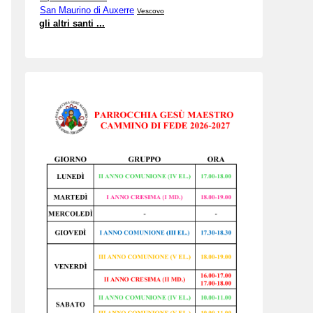
San Maurino di Auxerre
Vescovo
gli altri santi ...