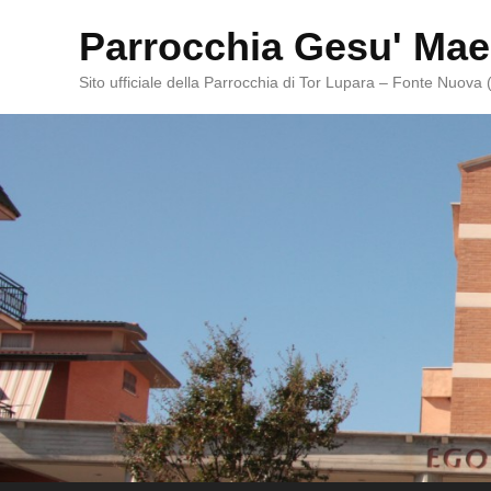
Parrocchia Gesu' Mae
Sito ufficiale della Parrocchia di Tor Lupara – Fonte Nuova