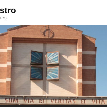
stro
 (RM)