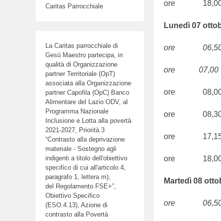
ore 18,00
Caritas Parrocchiale
Lunedì 07 ottob
La Caritas parrocchiale di
ore 06,50 S.
Gesù Maestro partecipa, in
qualità di Organizzazione
ore 07,00 S.
partner Territoriale (OpT)
associata alla Organizzazione
ore 08,00
partner Capofila (OpC) Banco
Alimentare del Lazio ODV, al
Programma Nazionale
ore 08,30
Inclusione e Lotta alla povertà
2021-2027, Priorità 3
ore 17,15 
“Contrasto alla deprivazione
materiale - Sostegno agli
ore 18,00
indigenti a titolo dell'obiettivo
specifico di cui all'articolo 4,
paragrafo 1, lettera m),
Martedì 08 otto
del Regolamento FSE+”,
Obiettivo Specifico
ore 06,50 S.
(ESO.4.13), Azione di
contrasto alla Povertà