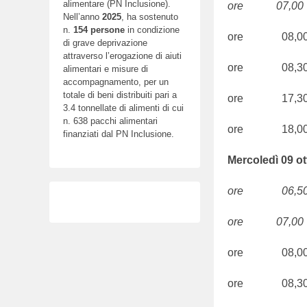
alimentare (PN Inclusione).
ore 07,00 S.
Nell’anno
2025
, ha sostenuto
n.
154
persone
in condizione
ore 08,00
di grave deprivazione
attraverso l’erogazione di aiuti
ore 08,30
alimentari e misure di
accompagnamento, per un
totale di beni distribuiti pari a
ore 17,30 
3.4 tonnellate di alimenti di cui
n. 638 pacchi alimentari
ore 18,00
finanziati dal PN Inclusione.
Mercoledì 09 o
ore 06,50 S.
ore 07,00 S.
ore 08,00
ore 08,30