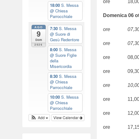
ore 18,00
/
18:00
S. Messa
@ Chiesa
2
Domenica 06 ot
Parrocchiale
0
AGO
2
7:30
S. Messa
ore 07,30 S.
9
@ Suore di
4
Gesù Redentore
Dom
b
ore 07,30 S.
2026
8:00
S. Messa
y
@ Suore Figlie
ore 08,00 
w
della
Misericordia
e
ore 09,30 
b
8:30
S. Messa
@ Chiesa
m
ore 10,00 S.
Parrocchiale
a
10:00
S. Messa
s
ore 11,00 
@ Chiesa
t
Parrocchiale
e
ore 12,00 Su
Add
View Calendar
r
ore 17,15 