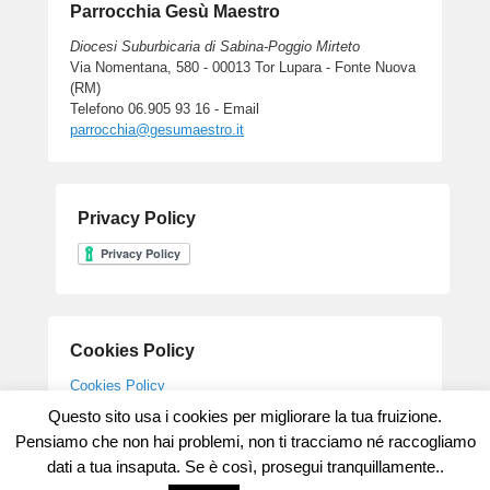
Parrocchia Gesù Maestro
Diocesi Suburbicaria di Sabina-Poggio Mirteto
Via Nomentana, 580 - 00013 Tor Lupara - Fonte Nuova
(RM)
Telefono 06.905 93 16 - Email
parrocchia@gesumaestro.it
Privacy Policy
Cookies Policy
Cookies Policy
Questo sito usa i cookies per migliorare la tua fruizione.
Pensiamo che non hai problemi, non ti tracciamo né raccogliamo
dati a tua insaputa. Se è così, prosegui tranquillamente..
Copyright © 2026
Parrocchia Gesu' Maestro
All Rights Reserved.