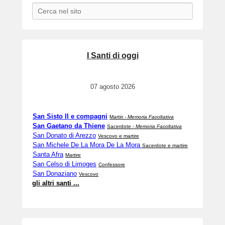
Search
I Santi di oggi
07 agosto 2026
San Sisto II e compagni
Martiri -
Memoria Facoltativa
San Gaetano da Thiene
Sacerdote -
Memoria Facoltativa
San Donato di Arezzo
Vescovo e martire
San Michele De La Mora De La Mora
Sacerdote e martire
Santa Afra
Martire
San Celso di Limoges
Confessore
San Donaziano
Vescovo
gli altri santi ...