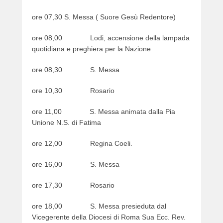
n
ore 07,30 S. Messa ( Suore Gesù Redentore)
0
6
ore 08,00 Lodi, accensione della lampada
/
quotidiana e preghiera per la Nazione
0
5
ore 08,30 S. Messa
/
2
ore 10,30 Rosario
0
2
ore 11,00 S. Messa animata dalla Pia
3
Unione N.S. di Fatima
b
y
ore 12,00 Regina Coeli.
w
e
ore 16,00 S. Messa
b
m
ore 17,30 Rosario
a
ore 18,00 S. Messa presieduta dal
s
Vicegerente della Diocesi di Roma Sua Ecc. Rev.
t