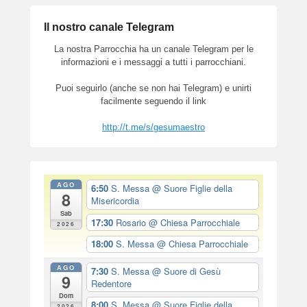
Il nostro canale Telegram
La nostra Parrocchia ha un canale Telegram per le
informazioni e i messaggi a tutti i parrocchiani.
Puoi seguirlo (anche se non hai Telegram) e unirti
facilmente seguendo il link
http://t.me/s/gesumaestro
AGO
6:50
S. Messa
@ Suore Figlie della
8
Misericordia
Sab
17:30
Rosario
@ Chiesa Parrocchiale
2026
18:00
S. Messa
@ Chiesa Parrocchiale
AGO
7:30
S. Messa
@ Suore di Gesù
9
Redentore
Dom
8:00
S. Messa
@ Suore Figlie della
2026