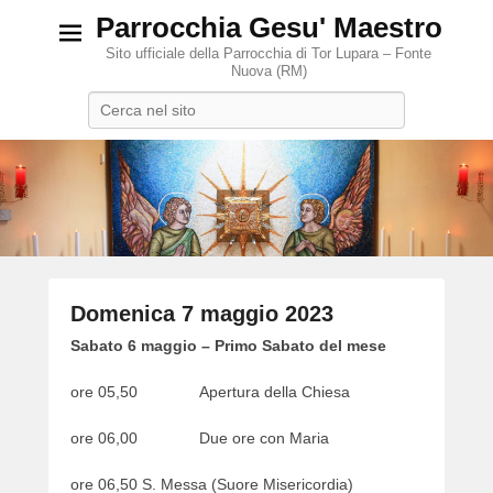
Parrocchia Gesu' Maestro
Sito ufficiale della Parrocchia di Tor Lupara – Fonte
Nuova (RM)
Search
Domenica 7 maggio 2023
P
Sabato 6 maggio – Primo Sabato del mese
o
ore 05,50 Apertura della Chiesa
s
t
ore 06,00 Due ore con Maria
e
d
ore 06,50 S. Messa (Suore Misericordia)
o