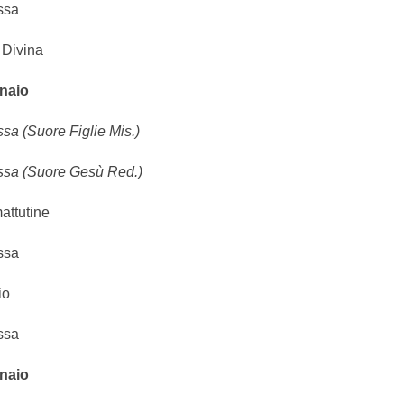
ssa
 Divina
naio
sa (Suore Figlie Mis.)
ssa (Suore Gesù Red.)
attutine
ssa
io
ssa
naio