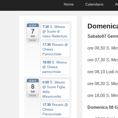
Primary
Skip
Skip
Home
Calendario
A
menu
to
to
primary
secondary
content
content
Domenica
AGO
7:30
S. Messa
7
@ Suore di
Gesù Redentore
P
Sabato
07 Genn
Ven
2026
o
17:30
Rosario
@
ore 06,50 S. Mes
Chiesa
s
Parrocchiale
t
ore 07,30 S. Me
18:00
S. Messa
e
@ Chiesa
d
parrocchiale
ore 08,10 Lodi m
o
AGO
6:50
S. Messa
n
ore 08,30 S. Me
8
@ Suore Figlie
0
della
Sab
7
ore 18,00 S. Me
Misericordia
2026
/
17:30
Rosario
@
Domenica
0
8
G
0
Chiesa
Parrocchiale
1