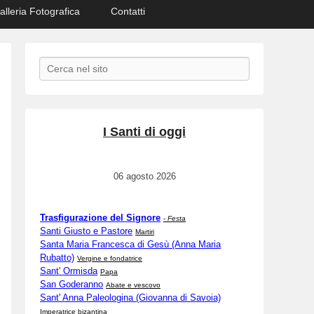
alleria Fotografica
Contatti
Search
I Santi di oggi
06 agosto 2026
Trasfigurazione del Signore
-
Festa
Santi Giusto e Pastore
Martiri
Santa Maria Francesca di Gesù (Anna Maria
Rubatto)
Vergine e fondatrice
Sant' Ormisda
Papa
San Goderanno
Abate e vescovo
Sant' Anna Paleologina (Giovanna di Savoia)
Imperatrice bizantina