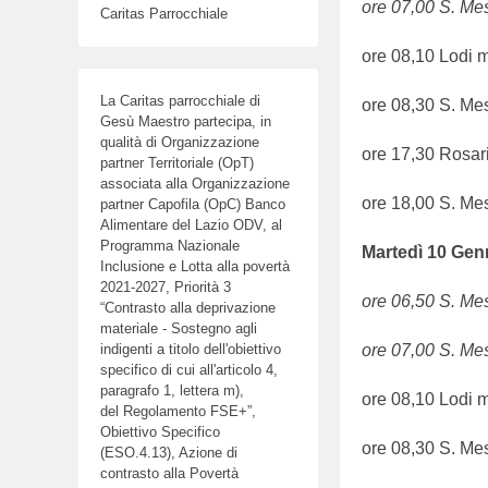
ore 07,00 S. Me
Caritas Parrocchiale
ore 08,10 Lodi m
La Caritas parrocchiale di
ore 08,30 S. Me
Gesù Maestro partecipa, in
qualità di Organizzazione
ore 17,30 Rosar
partner Territoriale (OpT)
associata alla Organizzazione
ore 18,00 S. Me
partner Capofila (OpC) Banco
Alimentare del Lazio ODV, al
Programma Nazionale
Martedì
10
Genn
Inclusione e Lotta alla povertà
2021-2027, Priorità 3
ore 06,50 S. Mes
“Contrasto alla deprivazione
materiale - Sostegno agli
ore 07,00 S. Me
indigenti a titolo dell'obiettivo
specifico di cui all'articolo 4,
paragrafo 1, lettera m),
ore 08,10 Lodi m
del Regolamento FSE+”,
Obiettivo Specifico
ore 08,30 S. Me
(ESO.4.13), Azione di
contrasto alla Povertà