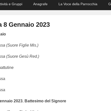
ttività e Gruppi
Anagrafe
La Voce della Parrocchia
G
 8 Gennaio 2023
aio
sa (Suore Figlie Mis.)
ssa (Suore Gesù Red.)
attutine
ssa
ssa
ennaio 2023.
Batte
simo del Signore