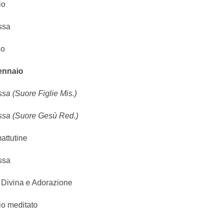
io
ssa
lo
nnaio
sa (Suore Figlie Mis.)
ssa (Suore Gesù Red.)
attutine
ssa
o Divina e Adorazione
io meditato