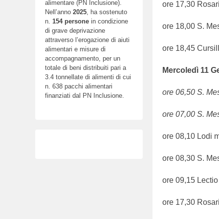
alimentare (PN Inclusione).
ore 17,30 Rosar
Nell’anno
2025
, ha sostenuto
n.
154
persone
in condizione
ore 18,00 S. Me
di grave deprivazione
attraverso l’erogazione di aiuti
ore 18,45 Cursil
alimentari e misure di
accompagnamento, per un
totale di beni distribuiti pari a
Mercoled
ì
11
Ge
3.4 tonnellate di alimenti di cui
n. 638 pacchi alimentari
ore 06,50 S. Mes
finanziati dal PN Inclusione.
ore 07,00 S. Me
ore 08,10 Lodi m
ore 08,30 S. Me
ore 09,15 Lecti
ore 17,30 Rosar