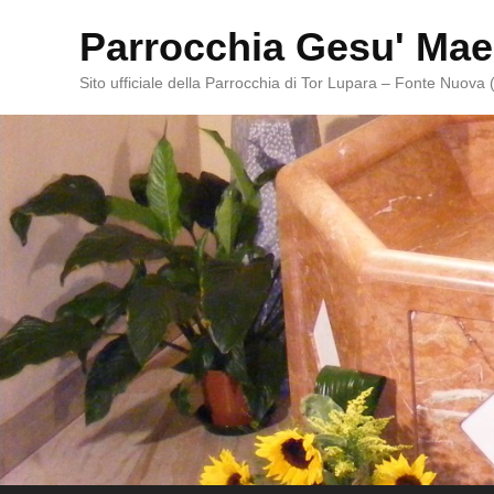
Parrocchia Gesu' Mae
Sito ufficiale della Parrocchia di Tor Lupara – Fonte Nuova