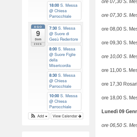
ore 07,30 S. Mes
/
18:00
S. Messa
@ Chiesa
2
ore 07,30 S. Me
Parrocchiale
0
AGO
2
7:30
S. Messa
ore 08,00 S. Me
9
@ Suore di
3
Gesù Redentore
Dom
b
ore 09,30 S. Me
2026
8:00
S. Messa
y
@ Suore Figlie
ore 10,00 S. Me
w
della
Misericordia
e
ore 11,00 S. Me
b
8:30
S. Messa
@ Chiesa
m
ore 17,30 Rosar
Parrocchiale
a
10:00
S. Messa
s
ore 18,00 S. Me
@ Chiesa
t
Parrocchiale
e
Luned
ì
0
9
Genn
Add
View Calendar
r
ore 06,50 S. Mes