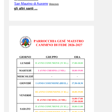
San Maurino di Auxerre
Vescovo
gli altri santi ...