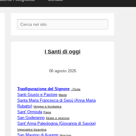
Search
I Santi di oggi
06 agosto 2026
Trasfigurazione del Signore
-
Festa
Santi Giusto e Pastore
Martiri
Santa Maria Francesca di Gesù (Anna Maria
Rubatto)
Vergine e fondatrice
Sant' Ormisda
Papa
San Goderanno
Abate e vescovo
Sant' Anna Paleologina (Giovanna di Savoia)
Imperatrice bizantina
San Maurino di Auxerre
Vescovo