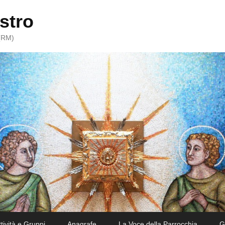
stro
 (RM)
ttività e Gruppi
Anagrafe
La Voce della Parrocchia
G