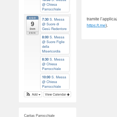
@ Chiesa
2
Parrocchiale
0
AGO
1
7:30
S. Messa
tramite l’applica
9
@ Suore di
7
https:/t.me
).
Gesù Redentore
Dom
b
2026
8:00
S. Messa
y
@ Suore Figlie
w
della
Misericordia
e
b
8:30
S. Messa
@ Chiesa
m
Parrocchiale
a
10:00
S. Messa
s
@ Chiesa
t
Parrocchiale
e
Add
View Calendar
r
Caritas Parrocchiale