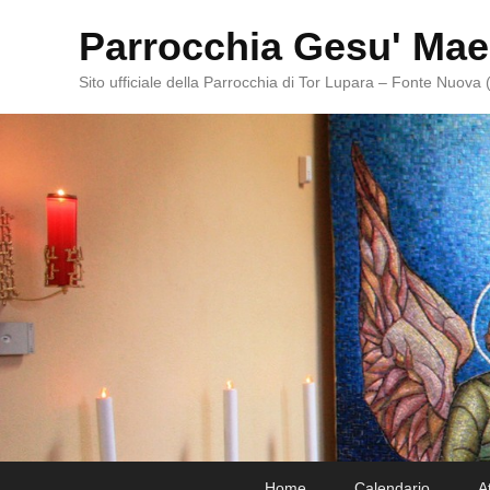
Parrocchia Gesu' Mae
Sito ufficiale della Parrocchia di Tor Lupara – Fonte Nuova
Primary
Skip
Skip
Home
Calendario
A