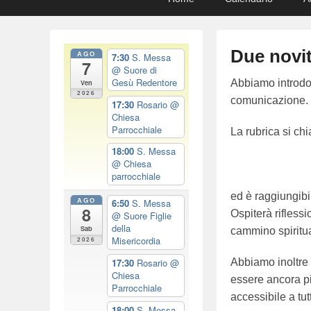
menu
to
to
primary
secondary
content
content
Due novi
AGO
7:30
S. Messa
7
@ Suore di
Gesù Redentore
P
Abbiamo introdot
Ven
2026
o
comunicazione.
17:30
Rosario
@
Chiesa
s
Parrocchiale
La rubrica si ch
t
18:00
S. Messa
e
@ Chiesa
d
parrocchiale
o
ed è raggiungibil
AGO
6:50
S. Messa
n
8
Ospiterà riflessi
@ Suore Figlie
1
della
Sab
cammino spiritu
2
Misericordia
2026
/
Abbiamo inoltre 
17:30
Rosario
@
0
Chiesa
essere ancora pi
Parrocchiale
8
accessibile a tutt
/
18:00
S. Messa