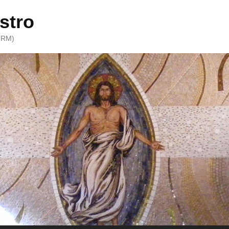
stro
 (RM)