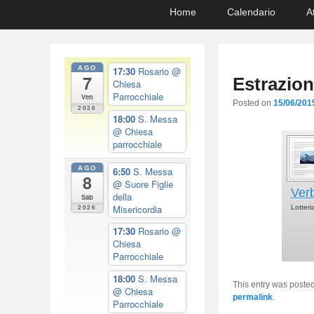
Primary
Skip
Skip
Home
Calendario
A
menu
to
to
primary
secondary
content
content
AGO
17:30
Rosario
@
7
Estrazion
Chiesa
Parrocchiale
Ven
Posted on
15/06/201
2026
18:00
S. Messa
@ Chiesa
parrocchiale
AGO
6:50
S. Messa
8
@ Suore Figlie
Ver
della
Sab
Misericordia
Lotter
2026
17:30
Rosario
@
Chiesa
Parrocchiale
18:00
S. Messa
This entry was poste
@ Chiesa
permalink
.
Parrocchiale