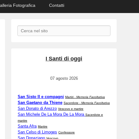
alleria Fotografica
Contatti
Search
I Santi di oggi
07 agosto 2026
San Sisto II e compagni
Martiri -
Memoria Facoltativa
San Gaetano da Thiene
Sacerdote -
Memoria Facoltativa
San Donato di Arezzo
Vescovo e martire
San Michele De La Mora De La Mora
Sacerdote e
martire
Santa Afra
Martire
San Celso di Limoges
Confessore
San Donaziano
Vescovo