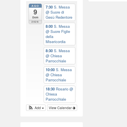
AGO
7:30
S. Messa
9
@ Suore di
Gesù Redentore
Dom
2026
8:00
S. Messa
@ Suore Figlie
della
Misericordia
8:30
S. Messa
@ Chiesa
Parrocchiale
10:00
S. Messa
@ Chiesa
Parrocchiale
18:30
Rosario
@
Chiesa
Parrocchiale
Add
View Calendar