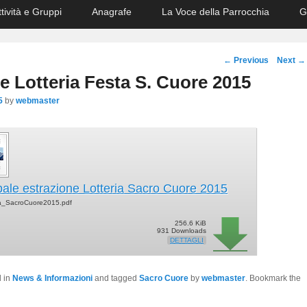
ttività e Gruppi
Anagrafe
La Voce della Parrocchia
G
Post
←
Previous
Next
→
navigation
e Lotteria Festa S. Cuore 2015
5
by
webmaster
bale estrazione Lotteria Sacro Cuore 2015
ia_SacroCuore2015.pdf
256.6 KiB
931 Downloads
DETTAGLI
d in
News & Informazioni
and tagged
Sacro Cuore
by
webmaster
. Bookmark the