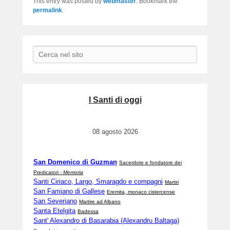
This entry was posted by
webmaster
. Bookmark the
permalink
.
Search
I Santi di oggi
08 agosto 2026
San Domenico di Guzman
Sacerdote e fondatore dei
Predicatori -
Memoria
Santi Ciriaco, Largo, Smaragdo e compagni
Martiri
San Famiano di Gallese
Eremita, monaco cistercense
San Severiano
Martire ad Albano
Santa Etelgita
Badessa
Sant' Alexandro di Basarabia (Alexandru Baltaga)