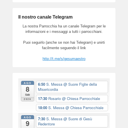
Il nostro canale Telegram
La nostra Parrocchia ha un canale Telegram per le
informazioni e i messaggi a tutti i parrocchiani.
Puoi seguirlo (anche se non hai Telegram) e unirti
facilmente seguendo il link
http://t.me/s/gesumaestro
AGO
6:50
S. Messa
@ Suore Figlie della
8
Misericordia
Sab
17:30
Rosario
@ Chiesa Parrocchiale
2026
18:00
S. Messa
@ Chiesa Parrocchiale
AGO
7:30
S. Messa
@ Suore di Gesù
9
Redentore