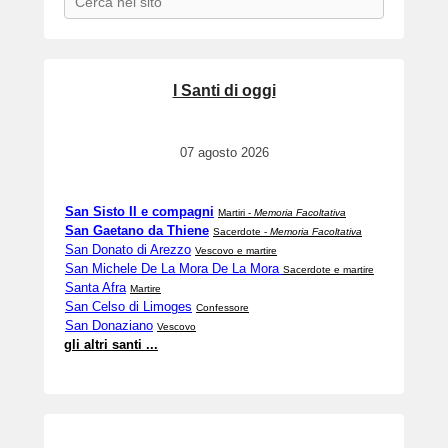
o
n
1
3
I Santi di oggi
/
0
2
07 agosto 2026
/
2
0
San Sisto II e compagni
Martiri -
Memoria Facoltativa
1
San Gaetano da Thiene
Sacerdote -
Memoria Facoltativa
6
San Donato di Arezzo
Vescovo e martire
b
San Michele De La Mora De La Mora
Sacerdote e martire
Santa Afra
y
Martire
San Celso di Limoges
Confessore
w
San Donaziano
Vescovo
e
gli altri santi ...
b
m
a
s
t