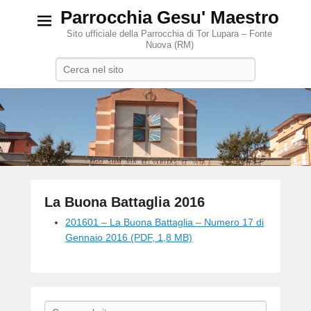
Parrocchia Gesu' Maestro
Sito ufficiale della Parrocchia di Tor Lupara – Fonte
Nuova (RM)
Search
La Buona Battaglia 2016
P
201601 – La Buona Battaglia – Numero 17 di
o
Gennaio 2016 (PDF, 1,8 MB)
s
t
e
d
Search